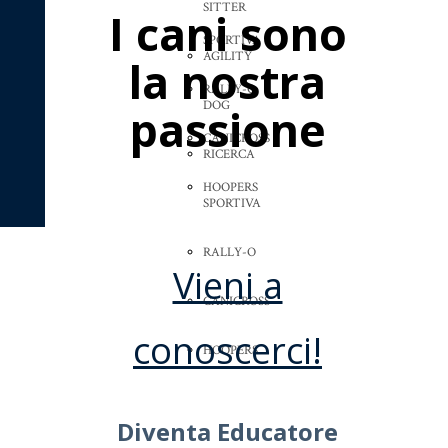
SITTER
I cani sono
SPORTIVA
AGILITY
la nostra
RALLY-O
DOG
passione
CANICROSS
RICERCA
HOOPERS
SPORTIVA
RALLY-O
Vieni a
CANICROSS
conoscerci!
HOOPERS
Diventa Educatore